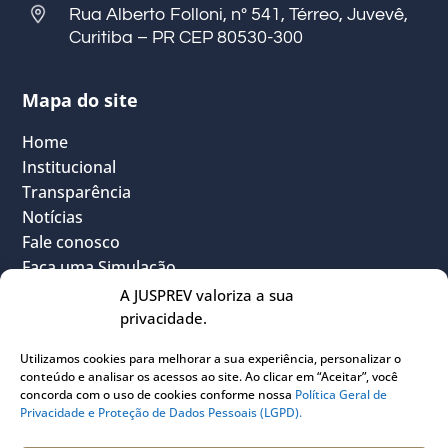
Rua Alberto Folloni, nº 541, Térreo, Juvevê,
Curitiba – PR CEP 80530-300
Mapa do site
Home
Institucional
Transparência
Notícias
Fale conosco
Faça uma Simulação
FAQ
A JUSPREV valoriza a sua
Vantagens
privacidade.
Política Geral de Privacidade
Utilizamos cookies para melhorar a sua experiência, personalizar o
Sou Participante
conteúdo e analisar os acessos ao site. Ao clicar em “Aceitar”, você
Sou Instituidora
concorda com o uso de cookies conforme nossa
Política Geral de
Privacidade e Proteção de Dados Pessoais (LGPD).
Conheça o PLANJUS
Quem pode participar