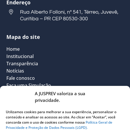
Endereço
Rua Alberto Folloni, nº 541, Térreo, Juvevê,
Curitiba – PR CEP 80530-300
Mapa do site
Home
Institucional
Transparência
Notícias
Fale conosco
Faça uma Simulação
FAQ
A JUSPREV valoriza a sua
Vantagens
privacidade.
Política Geral de Privacidade
Utilizamos cookies para melhorar a sua experiência, personalizar o
Sou Participante
conteúdo e analisar os acessos ao site. Ao clicar em “Aceitar”, você
Sou Instituidora
concorda com o uso de cookies conforme nossa
Política Geral de
Privacidade e Proteção de Dados Pessoais (LGPD).
Conheça o PLANJUS