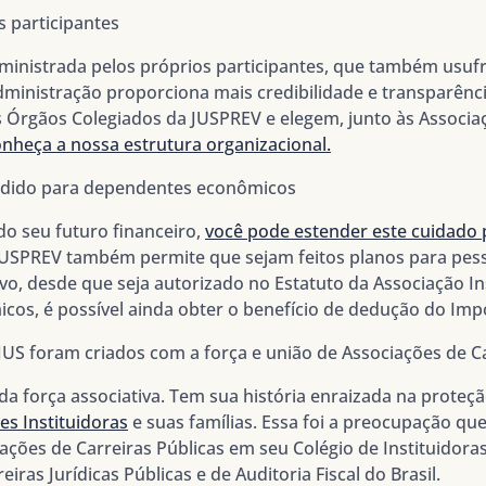
s participantes
inistrada pelos próprios participantes, que também usuf
ministração proporciona mais credibilidade e transparênci
 Órgãos Colegiados da JUSPREV e elegem, junto às Associaç
nheça a nossa estrutura organizacional.
ndido para dependentes econômicos
do seu futuro financeiro,
você pode estender este cuidado p
USPREV também permite que sejam feitos planos para pes
o, desde que seja autorizado no Estatuto da Associação Ins
os, é possível ainda obter o benefício de dedução do Imp
JUS foram criados com a força e união de Associações de Ca
da força associativa. Tem sua história enraizada na proteç
s Instituidoras
e suas famílias. Essa foi a preocupação qu
ações de Carreiras Públicas em seu Colégio de Instituidora
iras Jurídicas Públicas e de Auditoria Fiscal do Brasil.