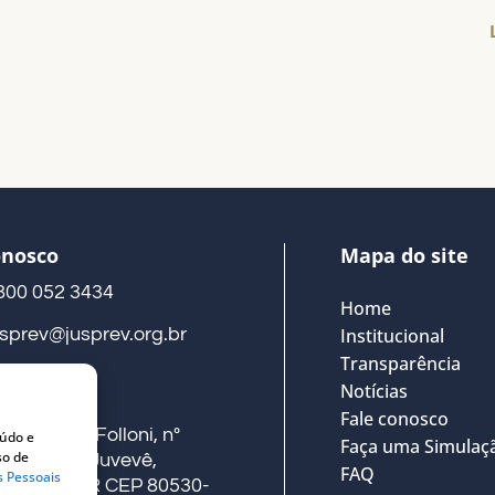
onosco
Mapa do site
800 052 3434
Home
usprev@jusprev.org.br
Institucional
Transparência
Notícias
eço
Fale conosco
ua Alberto Folloni, nº
eúdo e
Faça uma Simulaç
so de
41, Térreo, Juvevê,
FAQ
s Pessoais
uritiba – PR CEP 80530-