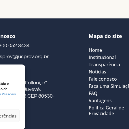
onosco
Mapa do site
800 052 3434
Home
usprev@jusprev.org.br
Institucional
Transparência
Notícias
eço
Fale conosco
ua Alberto Folloni, nº
eúdo e
Faça uma Simulaç
so de
41, Térreo, Juvevê,
FAQ
s Pessoais
uritiba – PR CEP 80530-
Vantagens
00
Política Geral de
Privacidade
erências