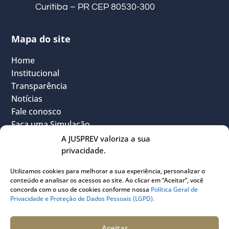
Curitiba – PR CEP 80530-300
Mapa do site
Home
Institucional
Transparência
Notícias
Fale conosco
Faça uma Simulação
FAQ
A JUSPREV valoriza a sua
Vantagens
privacidade.
Política Geral de Privacidade
Utilizamos cookies para melhorar a sua experiência, personalizar o
Sou Participante
conteúdo e analisar os acessos ao site. Ao clicar em “Aceitar”, você
Sou Instituidora
concorda com o uso de cookies conforme nossa
Política Geral de
Privacidade e Proteção de Dados Pessoais (LGPD).
Conheça o PLANJUS
Quem pode participar
Aceitar