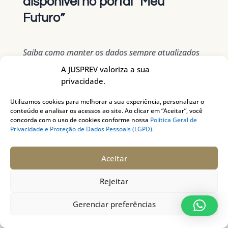
disponível no portal “Meu
Futuro”
Saiba como manter os dados sempre atualizados
na JUSPREV
A JUSPREV valoriza a sua
privacidade.
Utilizamos cookies para melhorar a sua experiência, personalizar o
conteúdo e analisar os acessos ao site. Ao clicar em “Aceitar”, você
concorda com o uso de cookies conforme nossa
Política Geral de
Privacidade e Proteção de Dados Pessoais (LGPD).
Aceitar
Participantes e assistidos da JUSPREV podem
Rejeitar
atualizar os dados cadastrais, como endereço,
e-mail e contatos diretamente no portal “Meu
Gerenciar preferências
Futuro”. O painel exclusivo pode ser acessado
no menu Participantes – Acesso Restrito