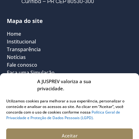
Curitiba – PR CEP 80530-300
Mapa do site
Home
Institucional
Transparência
Notícias
Fale conosco
Faça uma Simulação
FAQ
A JUSPREV valoriza a sua
Vantagens
privacidade.
Política Geral de Privacidade
Utilizamos cookies para melhorar a sua experiência, personalizar o
Sou Participante
conteúdo e analisar os acessos ao site. Ao clicar em “Aceitar”, você
Sou Instituidora
concorda com o uso de cookies conforme nossa
Política Geral de
Privacidade e Proteção de Dados Pessoais (LGPD).
Conheça o PLANJUS
Quem pode participar
Aceitar