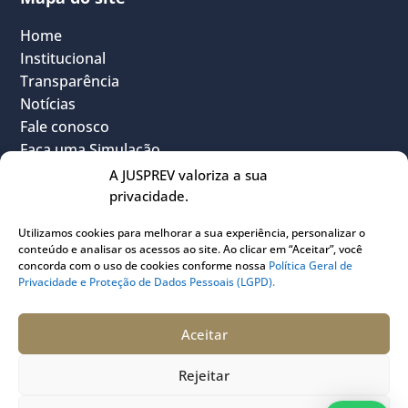
Home
Institucional
Transparência
Notícias
Fale conosco
Faça uma Simulação
FAQ
A JUSPREV valoriza a sua
Vantagens
privacidade.
Política Geral de Privacidade
Utilizamos cookies para melhorar a sua experiência, personalizar o
Sou Participante
conteúdo e analisar os acessos ao site. Ao clicar em “Aceitar”, você
Sou Instituidora
concorda com o uso de cookies conforme nossa
Política Geral de
Privacidade e Proteção de Dados Pessoais (LGPD).
Conheça o PLANJUS
Quem pode participar
Aceitar
Rejeitar