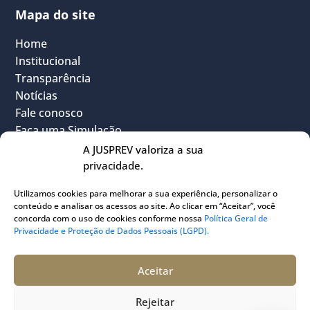
Mapa do site
Home
Institucional
Transparência
Notícias
Fale conosco
Faça uma Simulação
FAQ
A JUSPREV valoriza a sua
Vantagens
privacidade.
Política Geral de Privacidade
Utilizamos cookies para melhorar a sua experiência, personalizar o
Sou Participante
conteúdo e analisar os acessos ao site. Ao clicar em “Aceitar”, você
Sou Instituidora
concorda com o uso de cookies conforme nossa
Política Geral de
Privacidade e Proteção de Dados Pessoais (LGPD).
Conheça o PLANJUS
Quem pode participar
Aceitar
Rejeitar