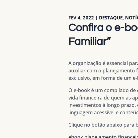
FEV 4, 2022
|
DESTAQUE
,
NOTÍ
Confira o e-b
Familiar”
A organização é essencial par
auxiliar com o planejamento f
exclusivo, em forma de um e-b
O e-book é um compilado de d
vida financeira de quem as a
investimentos à longo prazo,
linguagem acessível e conteú
Clique no botão abaixo para b
ebook planejamento financeir