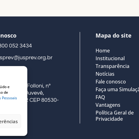
onosco
Mapa do site
800 052 3434
Home
usprev@jusprev.org.br
Institucional
Transparência
Notícias
eço
Fale conosco
ua Alberto Folloni, nº
eúdo e
Faça uma Simulaç
so de
41, Térreo, Juvevê,
FAQ
s Pessoais
uritiba – PR CEP 80530-
Vantagens
00
Política Geral de
Privacidade
erências