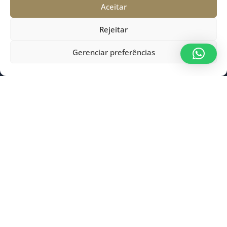
Aceitar
Fale conosco
Rejeitar
0800 052 3434
Gerenciar preferências
jusprev@jusprev.org.br
Endereço
Rua Alberto Folloni, nº 541, Térreo, Juvevê,
Curitiba – PR CEP 80530-300
Mapa do site
Home
Institucional
Transparência
Notícias
Fale conosco