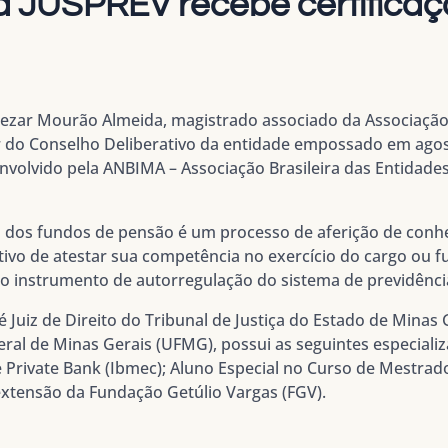
a JUSPREV recebe certifica
Cezar Mourão Almeida, magistrado associado da Associação
ar do Conselho Deliberativo da entidade empossado em ago
envolvido pela ANBIMA – Associação Brasileira das Entidade
ais dos fundos de pensão é um processo de aferição de con
vo de atestar sua competência no exercício do cargo ou fu
o instrumento de autorregulação do sistema de previdênc
 Juiz de Direito do Tribunal de Justiça do Estado de Minas
eral de Minas Gerais (UFMG), possui as seguintes especial
 Private Bank (Ibmec); Aluno Especial no Curso de Mestrado
xtensão da Fundação Getúlio Vargas (FGV).