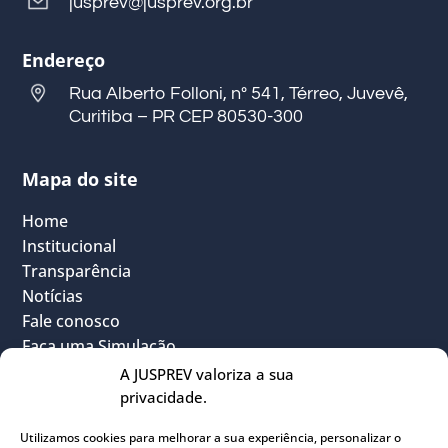
jusprev@jusprev.org.br
Endereço
Rua Alberto Folloni, nº 541, Térreo, Juvevê,
Curitiba – PR CEP 80530-300
Mapa do site
Home
Institucional
Transparência
Notícias
Fale conosco
Faça uma Simulação
FAQ
A JUSPREV valoriza a sua
Vantagens
privacidade.
Política Geral de Privacidade
Utilizamos cookies para melhorar a sua experiência, personalizar o
Sou Participante