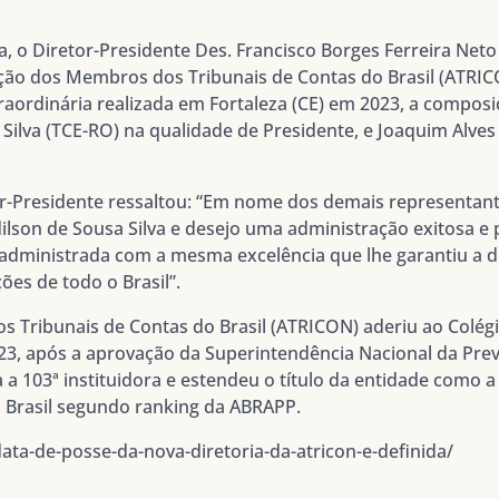
 o Diretor-Presidente Des. Francisco Borges Ferreira Neto
ação dos Membros dos Tribunais de Contas do Brasil (ATRIC
raordinária realizada em Fortaleza (CE) em 2023, a composi
 Silva (TCE-RO) na qualidade de Presidente, e Joaquim Alve
tor-Presidente ressaltou: “Em nome dos demais representan
Edilson de Sousa Silva e desejo uma administração exitosa e
dministrada com a mesma excelência que lhe garantiu a di
ões de todo o Brasil”.
 Tribunais de Contas do Brasil (ATRICON) aderiu ao Colégi
3, após a aprovação da Superintendência Nacional da Pr
 a 103ª instituidora e estendeu o título da entidade como 
do Brasil segundo ranking da ABRAPP.
/data-de-posse-da-nova-diretoria-da-atricon-e-definida/