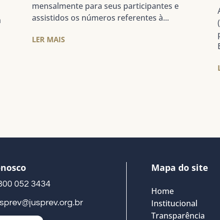
mensalmente para seus participantes e
assistidos os números referentes à...
m
LER MAIS
onosco
Mapa do site
800 052 3434
Home
usprev@jusprev.org.br
Institucional
Transparência