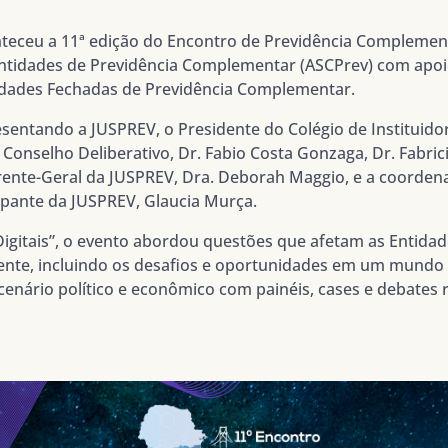
nteceu a 11ª edição do Encontro de Previdência Complementa
ntidades de Previdência Complementar (ASCPrev) com apoio
tidades Fechadas de Previdência Complementar.
sentando a JUSPREV, o Presidente do Colégio de Instituidor
onselho Deliberativo, Dr. Fabio Costa Gonzaga, Dr. Fabrici
rente-Geral da JUSPREV, Dra. Deborah Maggio, e a coorden
pante da JUSPREV, Glaucia Murça.
igitais”, o evento abordou questões que afetam as Entidad
te, incluindo os desafios e oportunidades em um mundo ca
ário político e econômico com painéis, cases e debates r