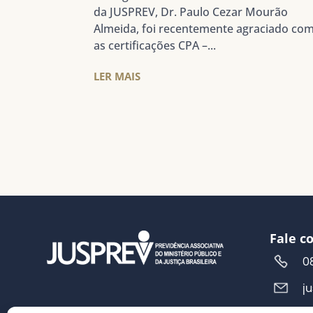
da JUSPREV, Dr. Paulo Cezar Mourão
Almeida, foi recentemente agraciado co
as certificações CPA –...
LER MAIS
Fale c
0
j