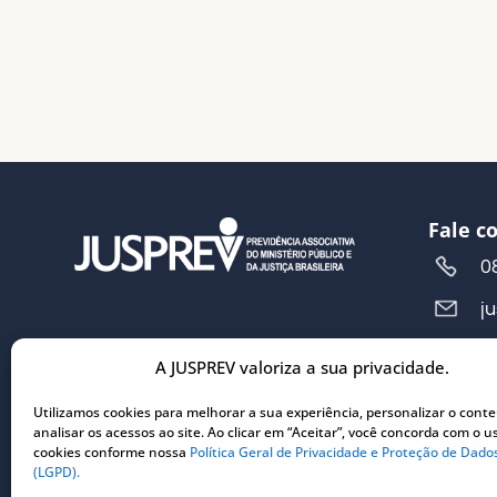
Fale c
0
j
A JUSPREV valoriza a sua privacidade.
Ender
R
Utilizamos cookies para melhorar a sua experiência, personalizar o cont
analisar os acessos ao site. Ao clicar em “Aceitar”, você concorda com o u
5
cookies conforme nossa
Política Geral de Privacidade e Proteção de Dado
C
(LGPD).
3