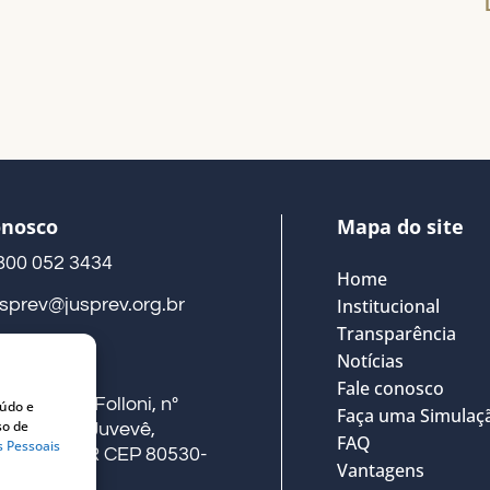
onosco
Mapa do site
800 052 3434
Home
usprev@jusprev.org.br
Institucional
Transparência
Notícias
eço
Fale conosco
ua Alberto Folloni, nº
eúdo e
Faça uma Simulaç
so de
41, Térreo, Juvevê,
FAQ
s Pessoais
uritiba – PR CEP 80530-
Vantagens
00