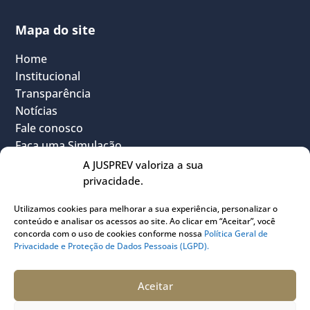
Mapa do site
Home
Institucional
Transparência
Notícias
Fale conosco
Faça uma Simulação
FAQ
A JUSPREV valoriza a sua
Vantagens
privacidade.
Política Geral de Privacidade
Utilizamos cookies para melhorar a sua experiência, personalizar o
Sou Participante
conteúdo e analisar os acessos ao site. Ao clicar em “Aceitar”, você
Sou Instituidora
concorda com o uso de cookies conforme nossa
Política Geral de
Privacidade e Proteção de Dados Pessoais (LGPD).
Conheça o PLANJUS
Quem pode participar
Aceitar