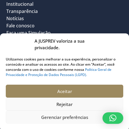
Institucional
Transparência
Notícias
Fale conosco
Faça uma Simulação
FAQ
A JUSPREV valoriza a sua
Vantagens
privacidade.
Política Geral de Privacidade
Utilizamos cookies para melhorar a sua experiência, personalizar o
Sou Participante
conteúdo e analisar os acessos ao site. Ao clicar em “Aceitar”, você
Sou Instituidora
concorda com o uso de cookies conforme nossa
Política Geral de
Privacidade e Proteção de Dados Pessoais (LGPD).
Conheça o PLANJUS
Quem pode participar
Aceitar
Rejeitar
Gerenciar preferências