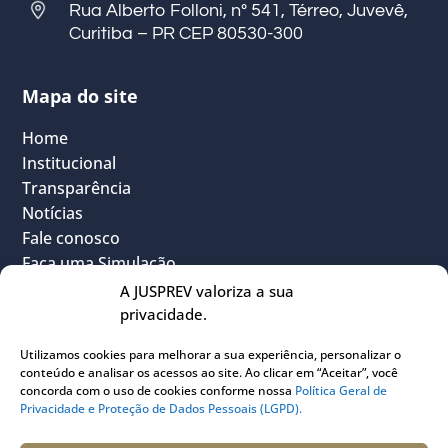
Rua Alberto Folloni, nº 541, Térreo, Juvevê,
Curitiba – PR CEP 80530-300
Mapa do site
Home
Institucional
Transparência
Notícias
Fale conosco
Faça uma Simulação
FAQ
A JUSPREV valoriza a sua
Vantagens
privacidade.
Política Geral de Privacidade
Utilizamos cookies para melhorar a sua experiência, personalizar o
Sou Participante
conteúdo e analisar os acessos ao site. Ao clicar em “Aceitar”, você
Sou Instituidora
concorda com o uso de cookies conforme nossa
Política Geral de
Privacidade e Proteção de Dados Pessoais (LGPD).
Conheça o PLANJUS
Quem pode participar