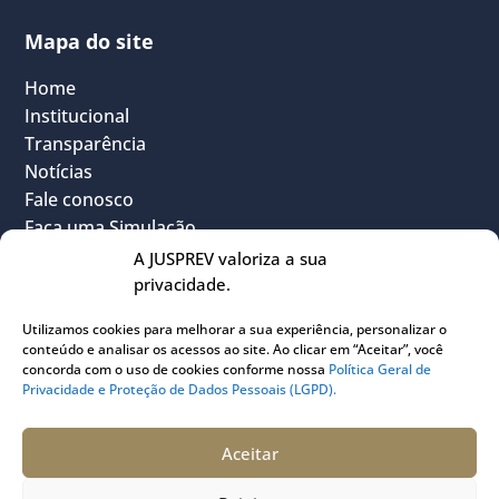
Mapa do site
Home
Institucional
Transparência
Notícias
Fale conosco
Faça uma Simulação
FAQ
A JUSPREV valoriza a sua
Vantagens
privacidade.
Política Geral de Privacidade
Utilizamos cookies para melhorar a sua experiência, personalizar o
Sou Participante
conteúdo e analisar os acessos ao site. Ao clicar em “Aceitar”, você
Sou Instituidora
concorda com o uso de cookies conforme nossa
Política Geral de
Privacidade e Proteção de Dados Pessoais (LGPD).
Conheça o PLANJUS
Quem pode participar
Aceitar