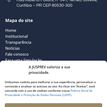
Curitiba – PR CEP 80530-300
Mapa do site
Home
Institucional
Transparência
Notícias
Fale conosco
Faça uma Simulação
FAQ
A JUSPREV valoriza a sua
Vantagens
privacidade.
Política Geral de Privacidade
Utilizamos cookies para melhorar a sua experiência, personalizar o
Sou Participante
conteúdo e analisar os acessos ao site. Ao clicar em “Aceitar”, você
Sou Instituidora
concorda com o uso de cookies conforme nossa
Política Geral de
Privacidade e Proteção de Dados Pessoais (LGPD).
Conheça o PLANJUS
Quem pode participar