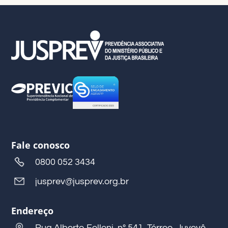
Fale conosco
0800 052 3434
jusprev@jusprev.org.br
Endereço
Rua Alberto Folloni, nº 541, Térreo, Juvevê,