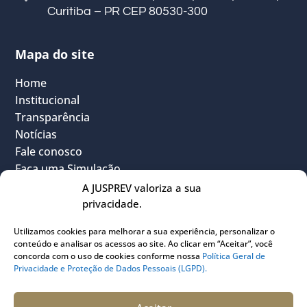
Curitiba – PR CEP 80530-300
Mapa do site
Home
Institucional
Transparência
Notícias
Fale conosco
Faça uma Simulação
FAQ
A JUSPREV valoriza a sua
Vantagens
privacidade.
Política Geral de Privacidade
Utilizamos cookies para melhorar a sua experiência, personalizar o
Sou Participante
conteúdo e analisar os acessos ao site. Ao clicar em “Aceitar”, você
Sou Instituidora
concorda com o uso de cookies conforme nossa
Política Geral de
Privacidade e Proteção de Dados Pessoais (LGPD).
Conheça o PLANJUS
Quem pode participar