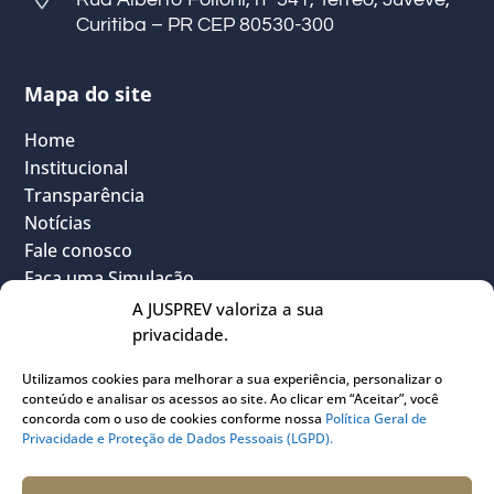
Curitiba – PR CEP 80530-300
Mapa do site
Home
Institucional
Transparência
Notícias
Fale conosco
Faça uma Simulação
FAQ
A JUSPREV valoriza a sua
Vantagens
privacidade.
Política Geral de Privacidade
Utilizamos cookies para melhorar a sua experiência, personalizar o
Sou Participante
conteúdo e analisar os acessos ao site. Ao clicar em “Aceitar”, você
Sou Instituidora
concorda com o uso de cookies conforme nossa
Política Geral de
Privacidade e Proteção de Dados Pessoais (LGPD).
Conheça o PLANJUS
Quem pode participar