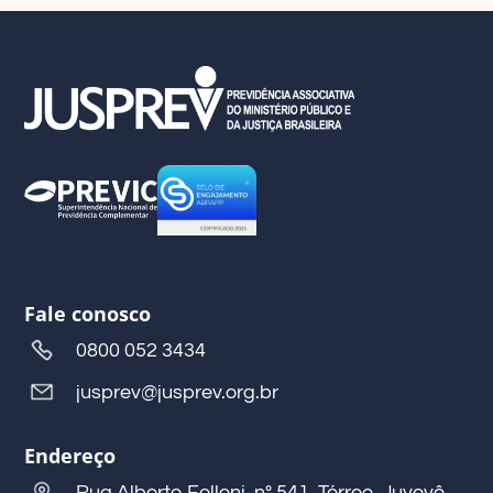
Fale conosco
0800 052 3434
jusprev@jusprev.org.br
Endereço
Rua Alberto Folloni, nº 541, Térreo, Juvevê,