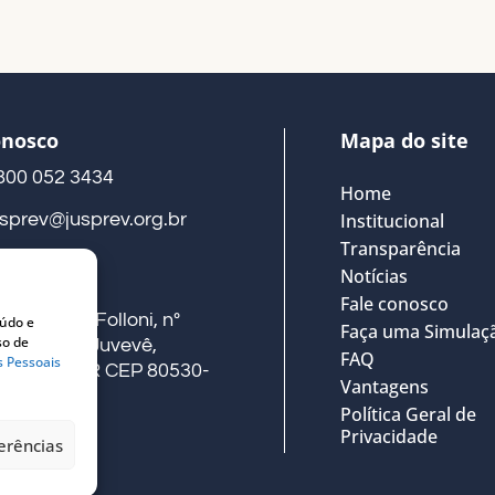
onosco
Mapa do site
800 052 3434
Home
usprev@jusprev.org.br
Institucional
Transparência
Notícias
eço
Fale conosco
ua Alberto Folloni, nº
eúdo e
Faça uma Simulaç
so de
41, Térreo, Juvevê,
FAQ
s Pessoais
uritiba – PR CEP 80530-
Vantagens
00
Política Geral de
Privacidade
erências