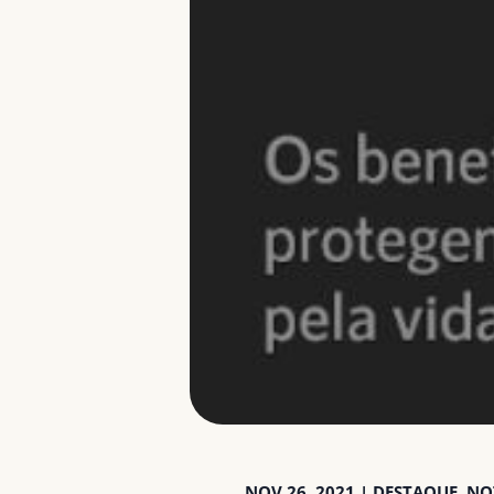
NOV 26, 2021
|
DESTAQUE
,
NO