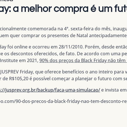
y: a melhor compra é um fut
dicionalmente comemorada na 4ª. sexta-feira do mês, inaug
em quer comprar os presentes de Natal antecipadamente
riday foi online e ocorreu em 28/11/2010. Porém, desde ent
e os descontos oferecidos, de fato. De acordo com uma pe
Institute em 2021,
90% dos preços da Black Friday não têm 
a
JUSPREV Friday
, que oferece benefícios o ano inteiro para 
r de R$105,20 é possível começar a planejar o futuro com 
s://jusprev.org.br/backup/faca-uma-simulacao/
e invista em
ahoo.com/90-dos-precos-da-black-friday-nao-tem-desconto-r