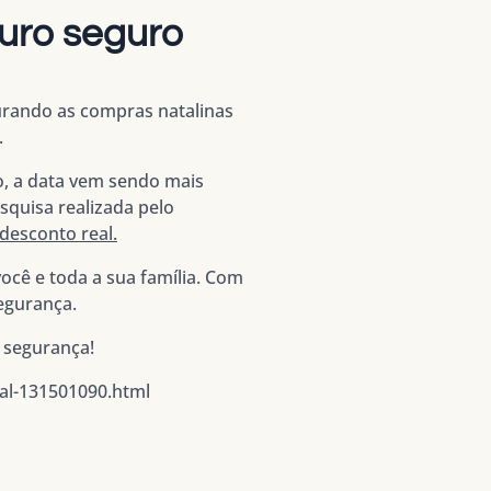
uro seguro
urando as compras natalinas
.
ão, a data vem sendo mais
squisa realizada pelo
desconto real.
você e toda a sua família. Com
segurança.
 segurança!
eal-131501090.html