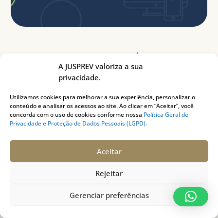
MAR 26, 2021
|
DESTAQUE
,
NOTÍCIAS
A JUSPREV valoriza a sua
JUSPREV lança Proposta
privacidade.
Digital de Autoadesão
Utilizamos cookies para melhorar a sua experiência, personalizar o
conteúdo e analisar os acessos ao site. Ao clicar em “Aceitar”, você
concorda com o uso de cookies conforme nossa
Política Geral de
A JUSPREV lançou no último dia 22 de março
Privacidade e Proteção de Dados Pessoais (LGPD).
uma nova ferramenta para facilitar a adesão
ao PLANJUS, o plano de benefícios
Aceitar
previdenciários da Entidade. Trata-se da
Proposta Digital de Autoadesão, na qual os
Rejeitar
associados das 87 Associações Instituidoras
poderão fazer o processo de adesão ao
Gerenciar preferências
PLANJUS em formato 100% online. A adesão
também pode ser feita para cônjuges e