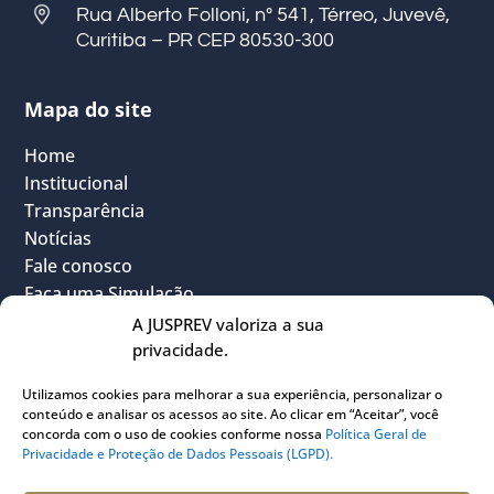
Rua Alberto Folloni, nº 541, Térreo, Juvevê,
Curitiba – PR CEP 80530-300
Mapa do site
Home
Institucional
Transparência
Notícias
Fale conosco
Faça uma Simulação
FAQ
A JUSPREV valoriza a sua
Vantagens
privacidade.
Política Geral de Privacidade
Utilizamos cookies para melhorar a sua experiência, personalizar o
Sou Participante
conteúdo e analisar os acessos ao site. Ao clicar em “Aceitar”, você
Sou Instituidora
concorda com o uso de cookies conforme nossa
Política Geral de
Privacidade e Proteção de Dados Pessoais (LGPD).
Conheça o PLANJUS
Quem pode participar