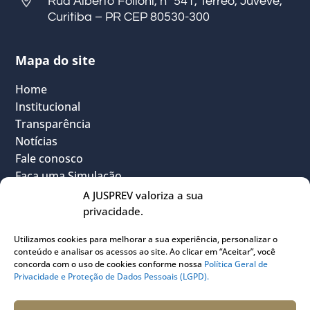
Rua Alberto Folloni, nº 541, Térreo, Juvevê,
Curitiba – PR CEP 80530-300
Mapa do site
Home
Institucional
Transparência
Notícias
Fale conosco
Faça uma Simulação
FAQ
A JUSPREV valoriza a sua
Vantagens
privacidade.
Política Geral de Privacidade
Utilizamos cookies para melhorar a sua experiência, personalizar o
Sou Participante
conteúdo e analisar os acessos ao site. Ao clicar em “Aceitar”, você
Sou Instituidora
concorda com o uso de cookies conforme nossa
Política Geral de
Privacidade e Proteção de Dados Pessoais (LGPD).
Conheça o PLANJUS
Quem pode participar