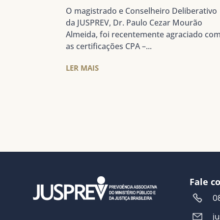
O magistrado e Conselheiro Deliberativo
da JUSPREV, Dr. Paulo Cezar Mourão
Almeida, foi recentemente agraciado co
as certificações CPA –...
LER MAIS
Fale c
0
j