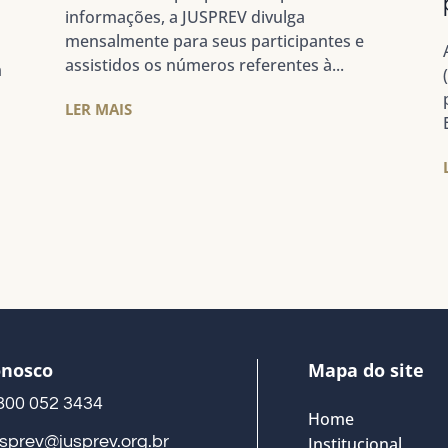
informações, a JUSPREV divulga
mensalmente para seus participantes e
assistidos os números referentes à...
m
LER MAIS
onosco
Mapa do site
800 052 3434
Home
usprev@jusprev.org.br
Institucional