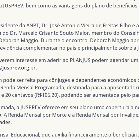
r a JUSPREV, bem como as vantagens do plano de benefícios
sidente da ANPT, Dr. José Antonio Vieira de Freitas Filho e 
m do Dr. Marcelo Crisanto Souto Maior, membro do Conselh
, Deborah Maggio. Durante o encontro, Deborah Maggio ap
revidência complementar no país e principalmente sobre a
iverem interesse em aderir ao PLANJUS
podem agendar uma 
@jusprev.org.br
.
pode ser feita para cônjuges e dependentes econômicos d
 Renda Mensal Programada, destinada para a aposentadoria
s e 20 centavos (R$105,20), podendo ser aumentada pelo pa
ramada
, a JUSPREV oferece em seu plano uma cobertura ain
o. A
Renda Mensal por Morte
e a
Renda Mensal por Invalide
dades.
sal Educacional
, que auxilia financeiramente o beneficiári