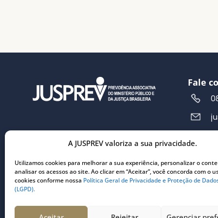
Fale c
0
j
A JUSPREV valoriza a sua privacidade.
Ender
R
Utilizamos cookies para melhorar a sua experiência, personalizar o cont
analisar os acessos ao site. Ao clicar em “Aceitar”, você concorda com o u
5
cookies conforme nossa
Política Geral de Privacidade e Proteção de Dado
C
(LGPD).
3
Aceitar
Rejeitar
Gerenciar pref