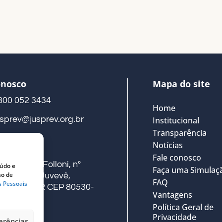
onosco
Mapa do site
800 052 3434
Home
usprev@jusprev.org.br
Institucional
Transparência
Notícias
eço
Fale conosco
ua Alberto Folloni, nº
eúdo e
Faça uma Simulaç
so de
41, Térreo, Juvevê,
FAQ
s Pessoais
uritiba – PR CEP 80530-
Vantagens
00
Política Geral de
Privacidade
erências