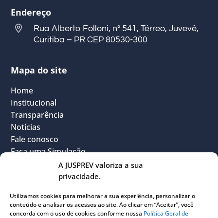
Endereço
Rua Alberto Folloni, nº 541, Térreo, Juvevê,
Curitiba – PR CEP 80530-300
Mapa do site
Home
Institucional
Transparência
Notícias
Fale conosco
Faça uma Simulação
FAQ
A JUSPREV valoriza a sua
Vantagens
privacidade.
Política Geral de Privacidade
Utilizamos cookies para melhorar a sua experiência, personalizar o
Sou Participante
conteúdo e analisar os acessos ao site. Ao clicar em “Aceitar”, você
Sou Instituidora
concorda com o uso de cookies conforme nossa
Política Geral de