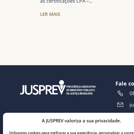
as certificações CPA –...
LER MAIS
Fale c
0
j
A JUSPREV valoriza a sua privacidade.
Ender
R
Utilizamos cookies para melhorar a sua experiência, personalizar o cont