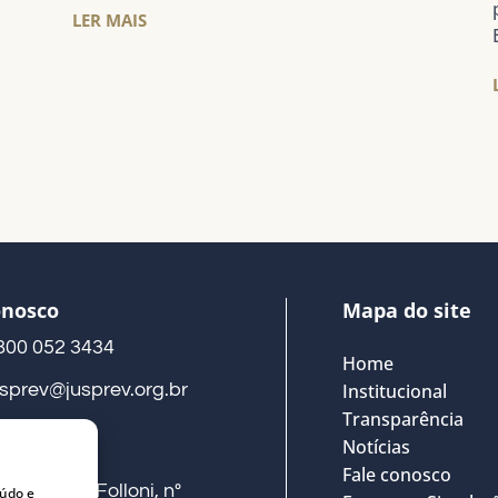
LER MAIS
onosco
Mapa do site
800 052 3434
Home
usprev@jusprev.org.br
Institucional
Transparência
Notícias
eço
Fale conosco
ua Alberto Folloni, nº
eúdo e