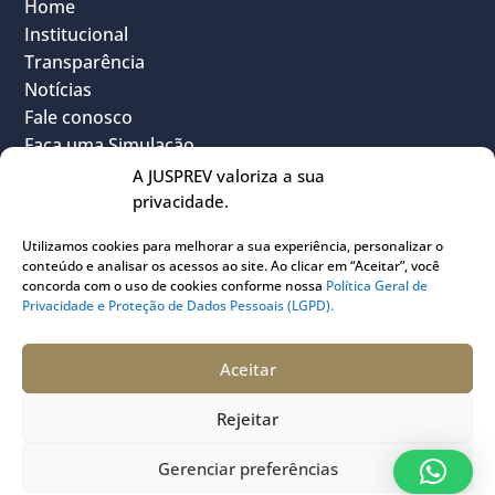
Home
Institucional
Transparência
Notícias
Fale conosco
Faça uma Simulação
FAQ
A JUSPREV valoriza a sua
Vantagens
privacidade.
Política Geral de Privacidade
Utilizamos cookies para melhorar a sua experiência, personalizar o
Sou Participante
conteúdo e analisar os acessos ao site. Ao clicar em “Aceitar”, você
Sou Instituidora
concorda com o uso de cookies conforme nossa
Política Geral de
Privacidade e Proteção de Dados Pessoais (LGPD).
Conheça o PLANJUS
Quem pode participar
Aceitar
Rejeitar
Gerenciar preferências