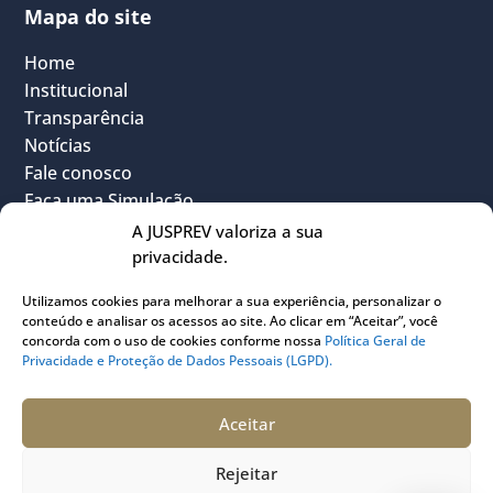
Mapa do site
Home
Institucional
Transparência
Notícias
Fale conosco
Faça uma Simulação
FAQ
A JUSPREV valoriza a sua
Vantagens
privacidade.
Política Geral de Privacidade
Utilizamos cookies para melhorar a sua experiência, personalizar o
Sou Participante
conteúdo e analisar os acessos ao site. Ao clicar em “Aceitar”, você
Sou Instituidora
concorda com o uso de cookies conforme nossa
Política Geral de
Privacidade e Proteção de Dados Pessoais (LGPD).
Conheça o PLANJUS
Quem pode participar
Aceitar
Rejeitar