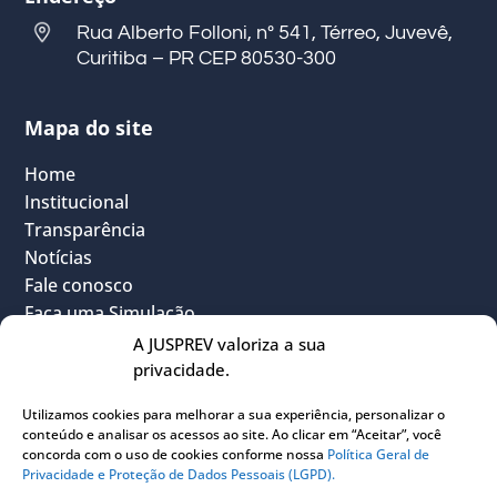
Rua Alberto Folloni, nº 541, Térreo, Juvevê,
Curitiba – PR CEP 80530-300
Mapa do site
Home
Institucional
Transparência
Notícias
Fale conosco
Faça uma Simulação
FAQ
A JUSPREV valoriza a sua
Vantagens
privacidade.
Política Geral de Privacidade
Utilizamos cookies para melhorar a sua experiência, personalizar o
Sou Participante
conteúdo e analisar os acessos ao site. Ao clicar em “Aceitar”, você
Sou Instituidora
concorda com o uso de cookies conforme nossa
Política Geral de
Privacidade e Proteção de Dados Pessoais (LGPD).
Conheça o PLANJUS