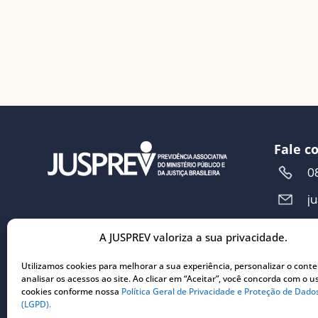
Fale c
0
j
A JUSPREV valoriza a sua privacidade.
Ender
R
Utilizamos cookies para melhorar a sua experiência, personalizar o cont
analisar os acessos ao site. Ao clicar em “Aceitar”, você concorda com o u
5
cookies conforme nossa
Política Geral de Privacidade e Proteção de Dado
C
(LGPD).
3