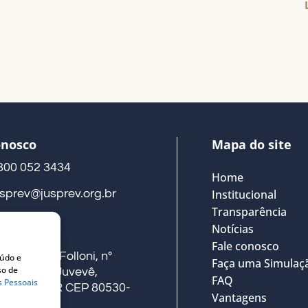
onosco
Mapa do site
800 052 3434
Home
usprev@jusprev.org.br
Institucional
Transparência
Notícias
eço
Fale conosco
ua Alberto Folloni, nº
eúdo e
Faça uma Simulaç
so de
41, Térreo, Juvevê,
FAQ
s Pessoais
uritiba – PR CEP 80530-
Vantagens
00