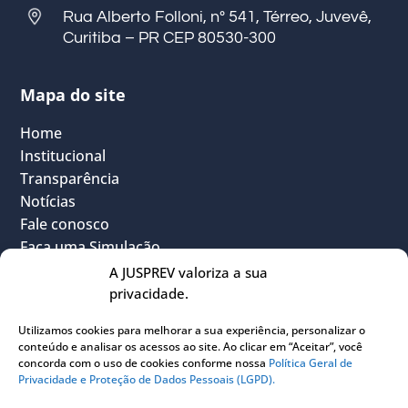
Rua Alberto Folloni, nº 541, Térreo, Juvevê,
Curitiba – PR CEP 80530-300
Mapa do site
Home
Institucional
Transparência
Notícias
Fale conosco
Faça uma Simulação
FAQ
A JUSPREV valoriza a sua
Vantagens
privacidade.
Política Geral de Privacidade
Utilizamos cookies para melhorar a sua experiência, personalizar o
Sou Participante
conteúdo e analisar os acessos ao site. Ao clicar em “Aceitar”, você
Sou Instituidora
concorda com o uso de cookies conforme nossa
Política Geral de
Privacidade e Proteção de Dados Pessoais (LGPD).
Conheça o PLANJUS
Quem pode participar